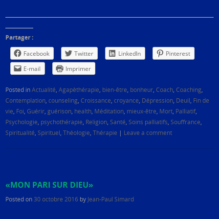
Partager :
Facebook
Twitter
LinkedIn
Pinterest
E-mail
Imprimer
Posted in
Actualité
,
Agapèthérapie
,
bien-être
,
bonheur
,
Coach
,
Coaching
,
Contemplation
,
counseling
,
Croissance
,
croyance
,
Dépression
,
Deuil
,
Fin de
vie
,
Foi
,
Guérir
,
guérison
,
health
,
Méditation
,
mieux-être
,
Mort
,
Palliatif
,
Psychologie
,
psychothérapie
,
Religion
,
Santé
,
Soins palliatifs
,
Souffrance
,
Spiritualité
,
Spirituel
,
Théologie
,
Thérapie
|
Leave a comment
«MON PARI SUR DIEU»
Posted on
30 octobre 2016
by
Jean-Paul Simard