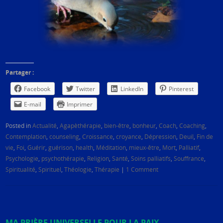
Partager :
Facebook
Twitter
LinkedIn
Pinterest
E-mail
Imprimer
Posted in
Actualité
,
Agapèthérapie
,
bien-être
,
bonheur
,
Coach
,
Coaching
,
Contemplation
,
counseling
,
Croissance
,
croyance
,
Dépression
,
Deuil
,
Fin de
vie
,
Foi
,
Guérir
,
guérison
,
health
,
Méditation
,
mieux-être
,
Mort
,
Palliatif
,
Psychologie
,
psychothérapie
,
Religion
,
Santé
,
Soins palliatifs
,
Souffrance
,
Spiritualité
,
Spirituel
,
Théologie
,
Thérapie
|
1 Comment
MA PRIÈRE UNIVERSELLE POUR LA PAIX