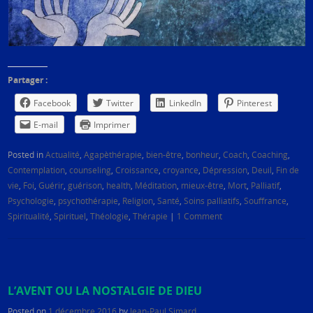
Partager :
Facebook
Twitter
LinkedIn
Pinterest
E-mail
Imprimer
Posted in
Actualité
,
Agapèthérapie
,
bien-être
,
bonheur
,
Coach
,
Coaching
,
Contemplation
,
counseling
,
Croissance
,
croyance
,
Dépression
,
Deuil
,
Fin de
vie
,
Foi
,
Guérir
,
guérison
,
health
,
Méditation
,
mieux-être
,
Mort
,
Palliatif
,
Psychologie
,
psychothérapie
,
Religion
,
Santé
,
Soins palliatifs
,
Souffrance
,
Spiritualité
,
Spirituel
,
Théologie
,
Thérapie
|
1 Comment
L’AVENT OU LA NOSTALGIE DE DIEU
Posted on
1 décembre 2016
by
Jean-Paul Simard