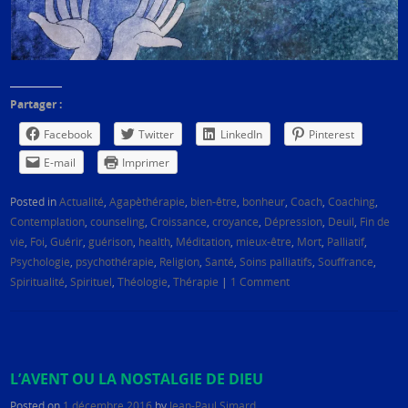
Partager :
Facebook
Twitter
LinkedIn
Pinterest
E-mail
Imprimer
Posted in
Actualité
,
Agapèthérapie
,
bien-être
,
bonheur
,
Coach
,
Coaching
,
Contemplation
,
counseling
,
Croissance
,
croyance
,
Dépression
,
Deuil
,
Fin de
vie
,
Foi
,
Guérir
,
guérison
,
health
,
Méditation
,
mieux-être
,
Mort
,
Palliatif
,
Psychologie
,
psychothérapie
,
Religion
,
Santé
,
Soins palliatifs
,
Souffrance
,
Spiritualité
,
Spirituel
,
Théologie
,
Thérapie
|
1 Comment
L’AVENT OU LA NOSTALGIE DE DIEU
Posted on
1 décembre 2016
by
Jean-Paul Simard