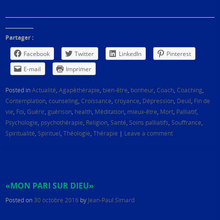
Partager :
Facebook
Twitter
LinkedIn
Pinterest
E-mail
Imprimer
Posted in
Actualité
,
Agapèthérapie
,
bien-être
,
bonheur
,
Coach
,
Coaching
,
Contemplation
,
counseling
,
Croissance
,
croyance
,
Dépression
,
Deuil
,
Fin de
vie
,
Foi
,
Guérir
,
guérison
,
health
,
Méditation
,
mieux-être
,
Mort
,
Palliatif
,
Psychologie
,
psychothérapie
,
Religion
,
Santé
,
Soins palliatifs
,
Souffrance
,
Spiritualité
,
Spirituel
,
Théologie
,
Thérapie
|
Leave a comment
«MON PARI SUR DIEU»
Posted on
30 octobre 2016
by
Jean-Paul Simard