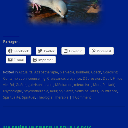
Partager :
Facebook
Twitter
LinkedIn
Pinterest
E-mail
Imprimer
Posted in
Actualité
,
Agapèthérapie
,
bien-être
,
bonheur
,
Coach
,
Coaching
,
Contemplation
,
counseling
,
Croissance
,
croyance
,
Dépression
,
Deuil
,
Fin de
vie
,
Foi
,
Guérir
,
guérison
,
health
,
Méditation
,
mieux-être
,
Mort
,
Palliatif
,
Psychologie
,
psychothérapie
,
Religion
,
Santé
,
Soins palliatifs
,
Souffrance
,
Spiritualité
,
Spirituel
,
Théologie
,
Thérapie
|
1 Comment
MA PRIÈRE UNIVERSELLE POUR LA PAIX