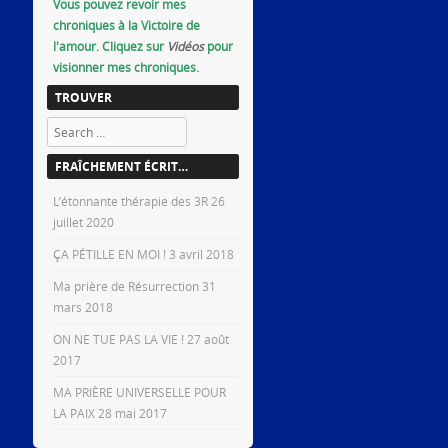
Vous pouvez revoir mes
chroniques à la Victoire de
l'amour. Cliquez sur
Vidéos
pour
visionner mes chroniques.
TROUVER
Search
FRAÎCHEMENT ÉCRIT…
L’étonnante thérapie des 3R
26
juillet 2020
ÇA PÉTILLE EN MOI !
3 avril 2018
Ma prière de Résurrection
31
mars 2018
ON NE TUE PAS LA VIE !
27 août
2017
MA PRIÈRE UNIVERSELLE POUR
LA PAIX
28 mai 2017