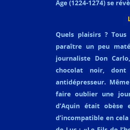
Âge (1224-1274) se révè
Quels plaisirs ? Tous 
paraître un peu matér
journaliste Don Carl
chocolat noir, dont
antidépresseur. Même
faire oublier une jo
d’Aquin était obèse 
d’incompatible en cela 
de Luc :
«
Le Fils de l