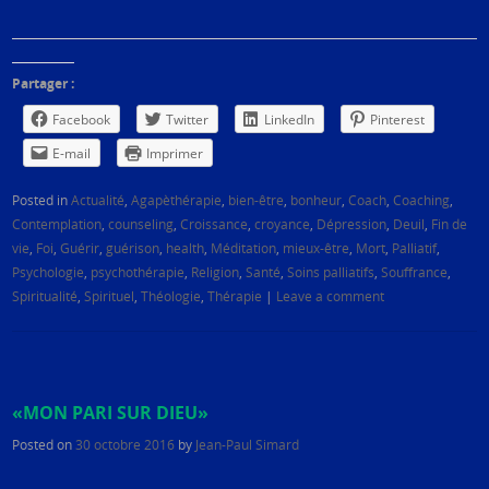
Partager :
Facebook
Twitter
LinkedIn
Pinterest
E-mail
Imprimer
Posted in
Actualité
,
Agapèthérapie
,
bien-être
,
bonheur
,
Coach
,
Coaching
,
Contemplation
,
counseling
,
Croissance
,
croyance
,
Dépression
,
Deuil
,
Fin de
vie
,
Foi
,
Guérir
,
guérison
,
health
,
Méditation
,
mieux-être
,
Mort
,
Palliatif
,
Psychologie
,
psychothérapie
,
Religion
,
Santé
,
Soins palliatifs
,
Souffrance
,
Spiritualité
,
Spirituel
,
Théologie
,
Thérapie
|
Leave a comment
«MON PARI SUR DIEU»
Posted on
30 octobre 2016
by
Jean-Paul Simard