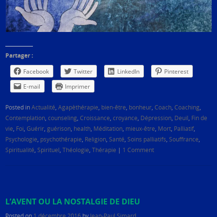
Partager :
Facebook
Twitter
LinkedIn
Pinterest
E-mail
Imprimer
Posted in
Actualité
,
Agapèthérapie
,
bien-être
,
bonheur
,
Coach
,
Coaching
,
Contemplation
,
counseling
,
Croissance
,
croyance
,
Dépression
,
Deuil
,
Fin de
vie
,
Foi
,
Guérir
,
guérison
,
health
,
Méditation
,
mieux-être
,
Mort
,
Palliatif
,
Psychologie
,
psychothérapie
,
Religion
,
Santé
,
Soins palliatifs
,
Souffrance
,
Spiritualité
,
Spirituel
,
Théologie
,
Thérapie
|
1 Comment
L’AVENT OU LA NOSTALGIE DE DIEU
Posted on
1 décembre 2016
by
Jean-Paul Simard