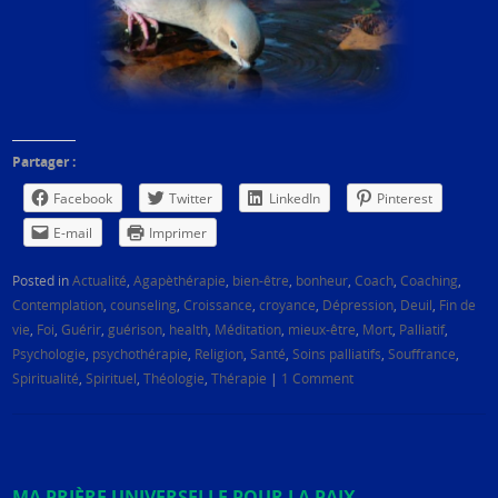
Partager :
Facebook
Twitter
LinkedIn
Pinterest
E-mail
Imprimer
Posted in
Actualité
,
Agapèthérapie
,
bien-être
,
bonheur
,
Coach
,
Coaching
,
Contemplation
,
counseling
,
Croissance
,
croyance
,
Dépression
,
Deuil
,
Fin de
vie
,
Foi
,
Guérir
,
guérison
,
health
,
Méditation
,
mieux-être
,
Mort
,
Palliatif
,
Psychologie
,
psychothérapie
,
Religion
,
Santé
,
Soins palliatifs
,
Souffrance
,
Spiritualité
,
Spirituel
,
Théologie
,
Thérapie
|
1 Comment
MA PRIÈRE UNIVERSELLE POUR LA PAIX