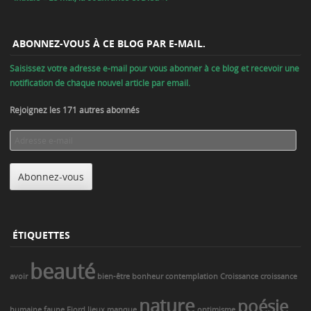
ABONNEZ-VOUS À CE BLOG PAR E-MAIL.
Saisissez votre adresse e-mail pour vous abonner à ce blog et recevoir une
notification de chaque nouvel article par email.
Rejoignez les 171 autres abonnés
Adresse
e-
mail
Abonnez-vous
ÉTIQUETTES
beauté
avoir
bien-être
bonheur
contemplation
Croissance
croissance
nature
poésie
humaine
faune
Fjord
lieux
manque
optimisme