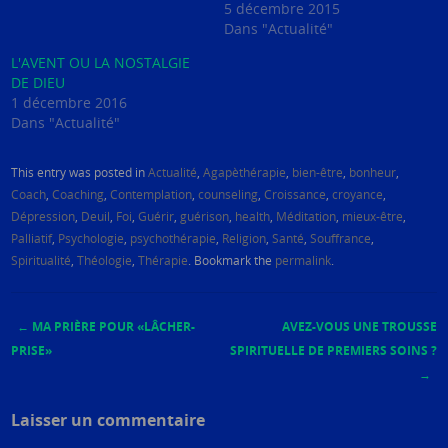
5 décembre 2015
Dans "Actualité"
L'AVENT OU LA NOSTALGIE
DE DIEU
1 décembre 2016
Dans "Actualité"
This entry was posted in
Actualité
,
Agapèthérapie
,
bien-être
,
bonheur
,
Coach
,
Coaching
,
Contemplation
,
counseling
,
Croissance
,
croyance
,
Dépression
,
Deuil
,
Foi
,
Guérir
,
guérison
,
health
,
Méditation
,
mieux-être
,
Palliatif
,
Psychologie
,
psychothérapie
,
Religion
,
Santé
,
Souffrance
,
Spiritualité
,
Théologie
,
Thérapie
. Bookmark the
permalink
.
←
MA PRIÈRE POUR «LÂCHER-
AVEZ-VOUS UNE TROUSSE
Post navigation
PRISE»
SPIRITUELLE DE PREMIERS SOINS ?
→
Laisser un commentaire