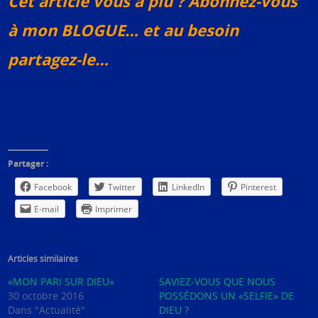
Cet article vous a plu ? Abonnez-vous
à mon BLOGUE… et au besoin
partagez-le…
Partager :
Facebook
Twitter
LinkedIn
Pinterest
E-mail
Imprimer
Articles similaires
«MON PARI SUR DIEU»
SAVIEZ-VOUS QUE NOUS
30 octobre 2016
POSSÉDONS UN «SELFIE» DE
Dans "Actualité"
DIEU ?