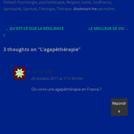
Palliatif
,
Psychologie
,
psychothérapie
,
Religion
,
Santé
,
Souffrance
,
Spiritualité
,
Spirituel
,
Théologie
,
Thérapie
. Bookmark the
permalink
.
←
QU’EST-CE QUE LA RÉSILIENCE
LE MEILLEUR DE SOI
→
Post navigation
?
3 thoughts on “
L’agapèthérapie
”
Lumor
says:
20 octobre 2017 at 17 h 33 min
Où vivre une agapèthérapie en France ?
Répondr
e