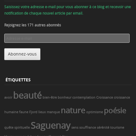
Saisissez votre adresse e-mail pour vous abonner à ce blog et recevoir une
notification de chaque nouvel article par email.
Rejoignez les 171 autres abonnés
Adresse
e-
mail
Abonnez-vous
ÉTIQUETTES
beauté
avoir
bien-être
bonheur
contemplation
Croissance
croissance
nature
poésie
humaine
faune
Fjord
lieux
manque
optimisme
Saguenay
quête spirituelle
sens
souffrance
sérénité
tourisme