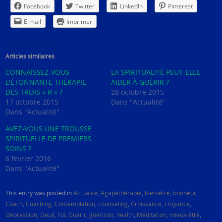
Facebook
Twitter
LinkedIn
Pinterest
E-mail
Imprimer
Articles similaires
CONNAISSEZ-VOUS
LA SPIRITUALITÉ PEUT-ELLE
L'ÉTONNANTE THÉRAPIE
AIDER À GUÉRIR ?
DES TROIS « R » ?
28 octobre 2015
17 octobre 2015
Dans "Actualité"
Dans "Actualité"
AVEZ-VOUS UNE TROUSSE
SPIRITUELLE DE PREMIERS
SOINS ?
6 février 2016
Dans "Actualité"
This entry was posted in
Actualité
,
Agapèthérapie
,
bien-être
,
bonheur
,
Coach
,
Coaching
,
Contemplation
,
counseling
,
Croissance
,
croyance
,
Dépression
,
Deuil
,
Foi
,
Guérir
,
guérison
,
health
,
Méditation
,
mieux-être
,