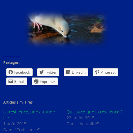
Partager :
Facebook
Twitter
LinkedIn
Pinterest
E-mail
Imprimer
Articles similaires
La résilience, une attitude
Qu'est-ce que la résilience ?
clé
22 juillet 2015
1 août 2015
Dans "Actualité"
Dans "Croissance"