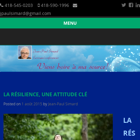
418-545-0203
418-590-1996
jpaulsimard@gmail.com
Croissance humaine et spirituelle
Jean-Paul Simard — Écrivain/Conférencier
MENU
Skip to content
LA RÉSILIENCE, UNE ATTITUDE CLÉ
Posted on
1 août 2015
by
Jean-Paul Simard
LA
RÉS