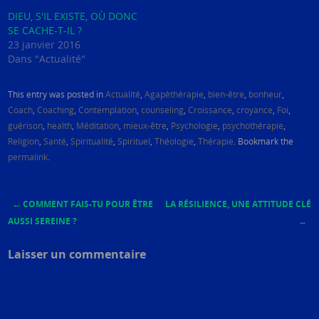
DIEU, S'IL EXISTE, OÙ DONC
SE CACHE-T-IL ?
23 janvier 2016
Dans "Actualité"
This entry was posted in
Actualité
,
Agapèthérapie
,
bien-être
,
bonheur
,
Coach
,
Coaching
,
Contemplation
,
counseling
,
Croissance
,
croyance
,
Foi
,
guérison
,
health
,
Méditation
,
mieux-être
,
Psychologie
,
psychothérapie
,
Religion
,
Santé
,
Spiritualité
,
Spirituel
,
Théologie
,
Thérapie
. Bookmark the
permalink
.
←
COMMENT FAIS-TU POUR ÊTRE
LA RÉSILIENCE, UNE ATTITUDE CLÉ
Post navigation
AUSSI SEREINE ?
→
Laisser un commentaire