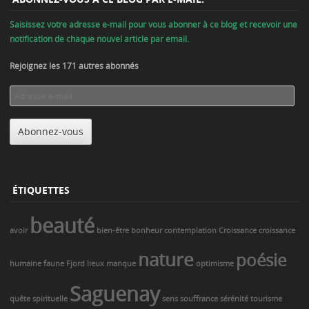
Saisissez votre adresse e-mail pour vous abonner à ce blog et recevoir une
notification de chaque nouvel article par email.
Rejoignez les 171 autres abonnés
Adresse
e-
mail
Abonnez-vous
ÉTIQUETTES
beauté
avoir
bien-être
bonheur
contemplation
Croissance
croissance
nature
poésie
humaine
faune
Fjord
lieux
manque
optimisme
Saguenay
quête spirituelle
sens
souffrance
sérénité
tourisme