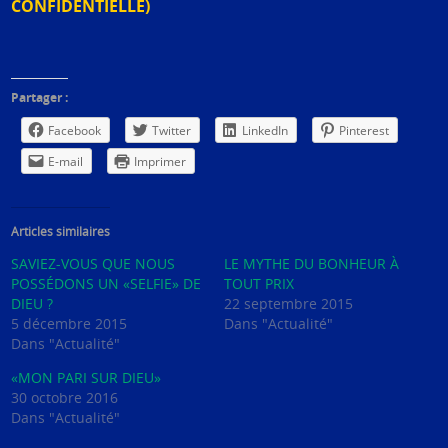
CONFIDENTIELLE)
Partager :
Facebook
Twitter
LinkedIn
Pinterest
E-mail
Imprimer
Articles similaires
SAVIEZ-VOUS QUE NOUS
LE MYTHE DU BONHEUR À
POSSÉDONS UN «SELFIE» DE
TOUT PRIX
DIEU ?
22 septembre 2015
5 décembre 2015
Dans "Actualité"
Dans "Actualité"
«MON PARI SUR DIEU»
30 octobre 2016
Dans "Actualité"