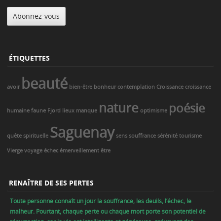
mail
Abonnez-vous
ÉTIQUETTES
beauté
avoir
bien-être
bonheur
contemplation
Croissance
croissance
nature
poésie
humaine
faune
Fjord
lieux
manque
optimisme
Saguenay
quête spirituelle
sens
souffrance
sérénité
tourisme
Vierge
voyage
échec
émerveillement
être
RENAÎTRE DE SES PERTES
Toute personne connaît un jour la souffrance, les deuils, l’échec, le
malheur. Pourtant, chaque perte ou chaque mort porte son potentiel de