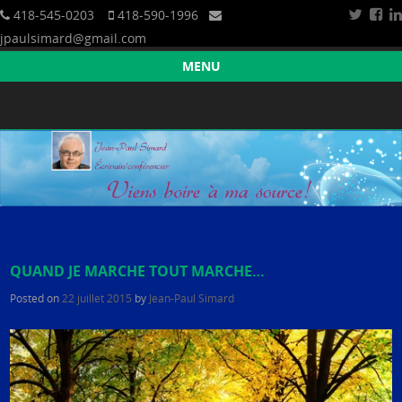
418-545-0203
418-590-1996
jpaulsimard@gmail.com
Croissance humaine et spirituelle
Jean-Paul Simard — Écrivain/Conférencier
MENU
Skip to content
QUAND JE MARCHE TOUT MARCHE…
Posted on
22 juillet 2015
by
Jean-Paul Simard