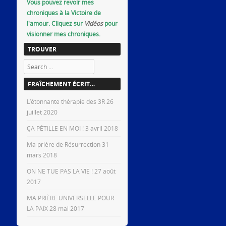
Vous pouvez revoir mes
chroniques à la Victoire de
l'amour. Cliquez sur
Vidéos
pour
visionner mes chroniques.
TROUVER
Search
FRAÎCHEMENT ÉCRIT…
L’étonnante thérapie des 3R
26
juillet 2020
ÇA PÉTILLE EN MOI !
3 avril 2018
Ma prière de Résurrection
31
mars 2018
ON NE TUE PAS LA VIE !
27 août
2017
MA PRIÈRE UNIVERSELLE POUR
LA PAIX
28 mai 2017