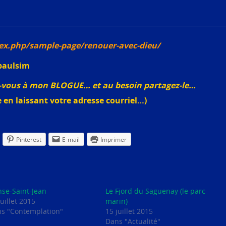
ex.php/sample-page/renouer-avec-dieu/
paulsim
ez-vous à mon BLOGUE… et au besoin partagez-le…
 en laissant votre adresse courriel…)
Pinterest
E-mail
Imprimer
nse-Saint-Jean
Le Fjord du Saguenay (le parc
juillet 2015
marin)
s "Contemplation"
15 juillet 2015
Dans "Actualité"