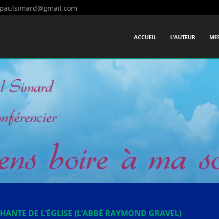
paulsimard@gmail.com
onférencier
SKIP TO CONTENT
ACCUEIL
L’AUTEUR
MES
Menu
ANTE DE L’ÉGLISE (L’ABBÉ RAYMOND GRAVEL)