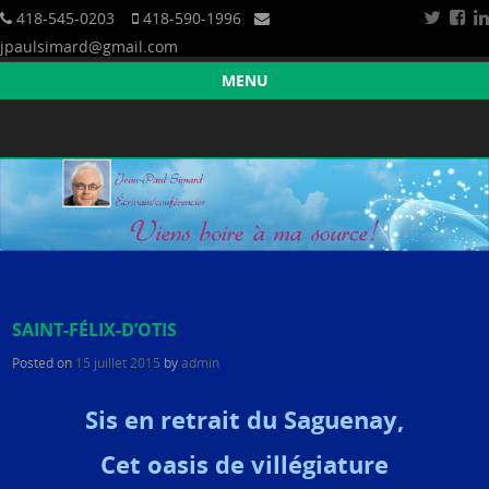
418-545-0203
418-590-1996
jpaulsimard@gmail.com
Croissance humaine et spirituelle
Jean-Paul Simard — Écrivain/Conférencier
MENU
Skip to content
SAINT-FÉLIX-D’OTIS
Posted on
15 juillet 2015
by
admin
Sis en retrait du Saguenay,
Cet oasis de villégiature