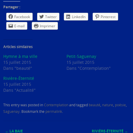
Partager :
Facebook
Twitter
LinkedIn
Pinterest
E-mail
Imprimer
Articles similaires
Hymne à ma ville
Petit-Saguenay
15 juillet 2015
15 juillet 2015
Dans "beauté"
Dans "Contemplation"
Rivière-Éternité
15 juillet 2015
Dans "Actualité"
This entry was posted in
Contemplation
and tagged
beauté
,
nature
,
poésie
,
Saguenay
. Bookmark the
permalink
.
←
LA BAIE
RIVIÈRE-ÉTERNITÉ
→